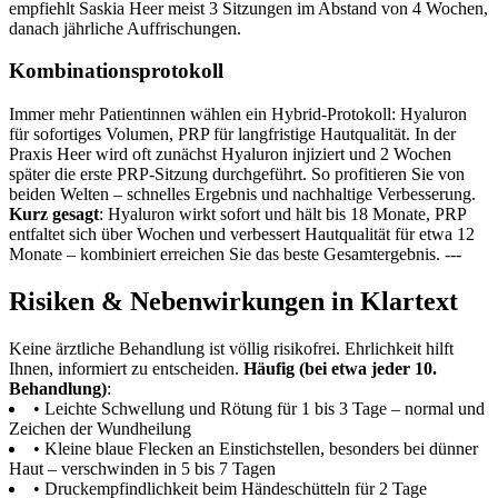
empfiehlt Saskia Heer meist 3 Sitzungen im Abstand von 4 Wochen,
danach jährliche Auffrischungen.
Kombinationsprotokoll
Immer mehr Patientinnen wählen ein Hybrid-Protokoll: Hyaluron
für sofortiges Volumen, PRP für langfristige Hautqualität. In der
Praxis Heer wird oft zunächst Hyaluron injiziert und 2 Wochen
später die erste PRP-Sitzung durchgeführt. So profitieren Sie von
beiden Welten – schnelles Ergebnis und nachhaltige Verbesserung.
Kurz gesagt
: Hyaluron wirkt sofort und hält bis 18 Monate, PRP
entfaltet sich über Wochen und verbessert Hautqualität für etwa 12
Monate – kombiniert erreichen Sie das beste Gesamtergebnis. ---
Risiken & Nebenwirkungen in Klartext
Keine ärztliche Behandlung ist völlig risikofrei. Ehrlichkeit hilft
Ihnen, informiert zu entscheiden.
Häufig (bei etwa jeder 10.
Behandlung)
:
• Leichte Schwellung und Rötung für 1 bis 3 Tage – normal und
Zeichen der Wundheilung
• Kleine blaue Flecken an Einstichstellen, besonders bei dünner
Haut – verschwinden in 5 bis 7 Tagen
• Druckempfindlichkeit beim Händeschütteln für 2 Tage