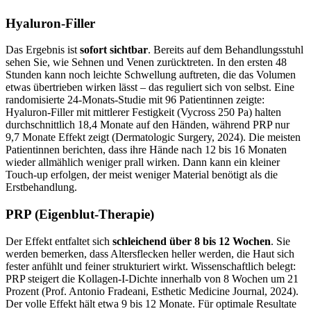
Hyaluron-Filler
Das Ergebnis ist
sofort sichtbar
. Bereits auf dem Behandlungsstuhl
sehen Sie, wie Sehnen und Venen zurücktreten. In den ersten 48
Stunden kann noch leichte Schwellung auftreten, die das Volumen
etwas übertrieben wirken lässt – das reguliert sich von selbst. Eine
randomisierte 24-Monats-Studie mit 96 Patientinnen zeigte:
Hyaluron-Filler mit mittlerer Festigkeit (Vycross 250 Pa) halten
durchschnittlich 18,4 Monate auf den Händen, während PRP nur
9,7 Monate Effekt zeigt (Dermatologic Surgery, 2024). Die meisten
Patientinnen berichten, dass ihre Hände nach 12 bis 16 Monaten
wieder allmählich weniger prall wirken. Dann kann ein kleiner
Touch-up erfolgen, der meist weniger Material benötigt als die
Erstbehandlung.
PRP (Eigenblut-Therapie)
Der Effekt entfaltet sich
schleichend über 8 bis 12 Wochen
. Sie
werden bemerken, dass Altersflecken heller werden, die Haut sich
fester anfühlt und feiner strukturiert wirkt. Wissenschaftlich belegt:
PRP steigert die Kollagen-I-Dichte innerhalb von 8 Wochen um 21
Prozent (Prof. Antonio Fradeani, Esthetic Medicine Journal, 2024).
Der volle Effekt hält etwa 9 bis 12 Monate. Für optimale Resultate