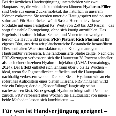
Bei der ärztlichen Handverjüngung unterscheiden wir zwei
Hauptansätze, die wir auch kombinieren können:
Hyaluron-Filler
sind Gele aus einem Zuckermolekül, das natürlich in unserem
Körper vorkommt. Sie werden unter die Haut gespritzt und polstern
sofort auf. Für Handrücken wählt Saskia Heer mittelviskose
Produkte mit einer Festigkeit (G'-Wert) von 250 bis 320 Pascal – das
sorgt für stabile Formgebung, ohne sich knotig anzufühlen. Das
Ergebnis ist sofort sichtbar: Sehnen und Venen treten weniger
hervor, die Haut wirkt praller.
PRP (Platelet-Rich Plasma)
ist Ihr
eigenes Blut, aus dem wir plättchenreiche Bestandteile herausfiltern.
Diese enthalten Wachstumsfaktoren, die Kollagen anregen und
Hautstruktur verbessern. Eine randomisierte Studie zeigte: Nach drei
PRP-Sitzungen verbesserte sich die Hauttextur 38 Prozent schneller
als nach einer einzelnen Hyaluron-Injektion (JAMA Dermatology,
2024). Der Effekt entfaltet sich langsam über 8 bis 12 Wochen –
ideal, wenn Sie Pigmentflecken aufhellen und die Hautqualität
nachhaltig verbessern wollen. Denken Sie an Hyaluron wie an ein
sofortiges Aufpolstern eines platten Kissens. PRP hingegen wirkt
wie ein Dünger, der die „Kissenfüllung" langfristig selbst
nachwachsen lässt.
Kurz gesagt
: Hyaluron bringt sofort Volumen
zurück, PRP verbessert über Wochen die Hautqualität von innen –
beide Methoden lassen sich kombinieren. ---
Für wen ist Handverjüngung geeignet –