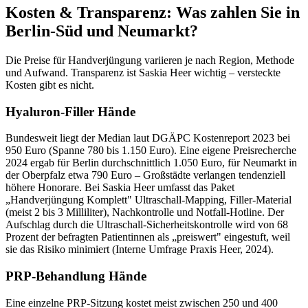
Kosten & Transparenz: Was zahlen Sie in
Berlin-Süd und Neumarkt?
Die Preise für Handverjüngung variieren je nach Region, Methode
und Aufwand. Transparenz ist Saskia Heer wichtig – versteckte
Kosten gibt es nicht.
Hyaluron-Filler Hände
Bundesweit liegt der Median laut DGÄPC Kostenreport 2023 bei
950 Euro (Spanne 780 bis 1.150 Euro). Eine eigene Preisrecherche
2024 ergab für Berlin durchschnittlich 1.050 Euro, für Neumarkt in
der Oberpfalz etwa 790 Euro – Großstädte verlangen tendenziell
höhere Honorare. Bei Saskia Heer umfasst das Paket
„Handverjüngung Komplett" Ultraschall-Mapping, Filler-Material
(meist 2 bis 3 Milliliter), Nachkontrolle und Notfall-Hotline. Der
Aufschlag durch die Ultraschall-Sicherheitskontrolle wird von 68
Prozent der befragten Patientinnen als „preiswert" eingestuft, weil
sie das Risiko minimiert (Interne Umfrage Praxis Heer, 2024).
PRP-Behandlung Hände
Eine einzelne PRP-Sitzung kostet meist zwischen 250 und 400