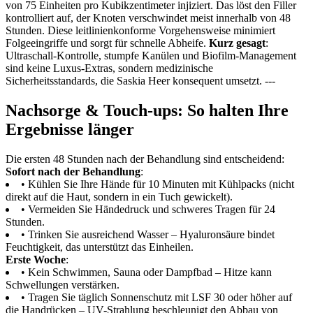
von 75 Einheiten pro Kubikzentimeter injiziert. Das löst den Filler
kontrolliert auf, der Knoten verschwindet meist innerhalb von 48
Stunden. Diese leitlinienkonforme Vorgehensweise minimiert
Folgeeingriffe und sorgt für schnelle Abheife.
Kurz gesagt
:
Ultraschall-Kontrolle, stumpfe Kanülen und Biofilm-Management
sind keine Luxus-Extras, sondern medizinische
Sicherheitsstandards, die Saskia Heer konsequent umsetzt. ---
Nachsorge & Touch-ups: So halten Ihre
Ergebnisse länger
Die ersten 48 Stunden nach der Behandlung sind entscheidend:
Sofort nach der Behandlung
:
• Kühlen Sie Ihre Hände für 10 Minuten mit Kühlpacks (nicht
direkt auf die Haut, sondern in ein Tuch gewickelt).
• Vermeiden Sie Händedruck und schweres Tragen für 24
Stunden.
• Trinken Sie ausreichend Wasser – Hyaluronsäure bindet
Feuchtigkeit, das unterstützt das Einheilen.
Erste Woche
:
• Kein Schwimmen, Sauna oder Dampfbad – Hitze kann
Schwellungen verstärken.
• Tragen Sie täglich Sonnenschutz mit LSF 30 oder höher auf
die Handrücken – UV-Strahlung beschleunigt den Abbau von