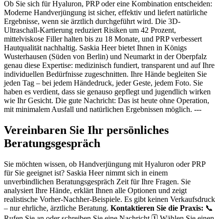
Ob Sie sich für Hyaluron, PRP oder eine Kombination entscheiden:
Moderne Handverjüngung ist sicher, effektiv und liefert natürliche
Ergebnisse, wenn sie ärztlich durchgeführt wird. Die 3D-
Ultraschall-Kartierung reduziert Risiken um 42 Prozent,
mittelviskose Filler halten bis zu 18 Monate, und PRP verbessert
Hautqualität nachhaltig. Saskia Heer bietet Ihnen in Königs
Wusterhausen (Süden von Berlin) und Neumarkt in der Oberpfalz
genau diese Expertise: medizinisch fundiert, transparent und auf Ihre
individuellen Bedürfnisse zugeschnitten. Ihre Hände begleiten Sie
jeden Tag – bei jedem Händedruck, jeder Geste, jedem Foto. Sie
haben es verdient, dass sie genauso gepflegt und jugendlich wirken
wie Ihr Gesicht. Die gute Nachricht: Das ist heute ohne Operation,
mit minimalem Ausfall und natürlichen Ergebnissen möglich. ---
Vereinbaren Sie Ihr persönliches
Beratungsgespräch
Sie möchten wissen, ob Handverjüngung mit Hyaluron oder PRP
für Sie geeignet ist? Saskia Heer nimmt sich in einem
unverbindlichen Beratungsgespräch Zeit für Ihre Fragen. Sie
analysiert Ihre Hände, erklärt Ihnen alle Optionen und zeigt
realistische Vorher-Nachher-Beispiele. Es gibt keinen Verkaufsdruck
– nur ehrliche, ärztliche Beratung.
Kontaktieren Sie die Praxis:
📞
Rufen Sie an oder schreiben Sie eine Nachricht 🗓️ Wählen Sie einen