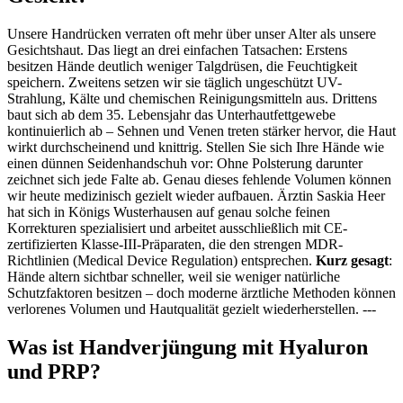
Unsere Handrücken verraten oft mehr über unser Alter als unsere
Gesichtshaut. Das liegt an drei einfachen Tatsachen: Erstens
besitzen Hände deutlich weniger Talgdrüsen, die Feuchtigkeit
speichern. Zweitens setzen wir sie täglich ungeschützt UV-
Strahlung, Kälte und chemischen Reinigungsmitteln aus. Drittens
baut sich ab dem 35. Lebensjahr das Unterhautfettgewebe
kontinuierlich ab – Sehnen und Venen treten stärker hervor, die Haut
wirkt durchscheinend und knittrig. Stellen Sie sich Ihre Hände wie
einen dünnen Seidenhandschuh vor: Ohne Polsterung darunter
zeichnet sich jede Falte ab. Genau dieses fehlende Volumen können
wir heute medizinisch gezielt wieder aufbauen. Ärztin Saskia Heer
hat sich in Königs Wusterhausen auf genau solche feinen
Korrekturen spezialisiert und arbeitet ausschließlich mit CE-
zertifizierten Klasse-III-Präparaten, die den strengen MDR-
Richtlinien (Medical Device Regulation) entsprechen.
Kurz gesagt
:
Hände altern sichtbar schneller, weil sie weniger natürliche
Schutzfaktoren besitzen – doch moderne ärztliche Methoden können
verlorenes Volumen und Hautqualität gezielt wiederherstellen. ---
Was ist Handverjüngung mit Hyaluron
und PRP?