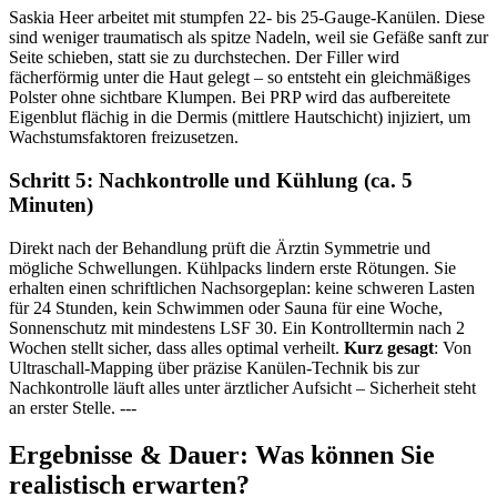
Saskia Heer arbeitet mit stumpfen 22- bis 25-Gauge-Kanülen. Diese
sind weniger traumatisch als spitze Nadeln, weil sie Gefäße sanft zur
Seite schieben, statt sie zu durchstechen. Der Filler wird
fächerförmig unter die Haut gelegt – so entsteht ein gleichmäßiges
Polster ohne sichtbare Klumpen. Bei PRP wird das aufbereitete
Eigenblut flächig in die Dermis (mittlere Hautschicht) injiziert, um
Wachstumsfaktoren freizusetzen.
Schritt 5: Nachkontrolle und Kühlung (ca. 5
Minuten)
Direkt nach der Behandlung prüft die Ärztin Symmetrie und
mögliche Schwellungen. Kühlpacks lindern erste Rötungen. Sie
erhalten einen schriftlichen Nachsorgeplan: keine schweren Lasten
für 24 Stunden, kein Schwimmen oder Sauna für eine Woche,
Sonnenschutz mit mindestens LSF 30. Ein Kontrolltermin nach 2
Wochen stellt sicher, dass alles optimal verheilt.
Kurz gesagt
: Von
Ultraschall-Mapping über präzise Kanülen-Technik bis zur
Nachkontrolle läuft alles unter ärztlicher Aufsicht – Sicherheit steht
an erster Stelle. ---
Ergebnisse & Dauer: Was können Sie
realistisch erwarten?