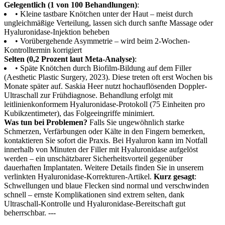
Gelegentlich (1 von 100 Behandlungen)
:
• Kleine tastbare Knötchen unter der Haut – meist durch
ungleichmäßige Verteilung, lassen sich durch sanfte Massage oder
Hyaluronidase-Injektion beheben
• Vorübergehende Asymmetrie – wird beim 2-Wochen-
Kontrolltermin korrigiert
Selten (0,2 Prozent laut Meta-Analyse)
:
• Späte Knötchen durch Biofilm-Bildung auf dem Filler
(Aesthetic Plastic Surgery, 2023). Diese treten oft erst Wochen bis
Monate später auf. Saskia Heer nutzt hochauflösenden Doppler-
Ultraschall zur Frühdiagnose. Behandlung erfolgt mit
leitlinienkonformem Hyaluronidase-Protokoll (75 Einheiten pro
Kubikzentimeter), das Folgeeingriffe minimiert.
Was tun bei Problemen?
Falls Sie ungewöhnlich starke
Schmerzen, Verfärbungen oder Kälte in den Fingern bemerken,
kontaktieren Sie sofort die Praxis. Bei Hyaluron kann im Notfall
innerhalb von Minuten der Filler mit Hyaluronidase aufgelöst
werden – ein unschätzbarer Sicherheitsvorteil gegenüber
dauerhaften Implantaten. Weitere Details finden Sie in unserem
verlinkten Hyaluronidase-Korrekturen-Artikel.
Kurz gesagt
:
Schwellungen und blaue Flecken sind normal und verschwinden
schnell – ernste Komplikationen sind extrem selten, dank
Ultraschall-Kontrolle und Hyaluronidase-Bereitschaft gut
beherrschbar. ---