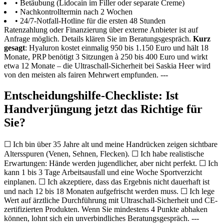
• Betäubung (Lidocain im Filler oder separate Creme)
• Nachkontrolltermin nach 2 Wochen
• 24/7-Notfall-Hotline für die ersten 48 Stunden
Ratenzahlung oder Finanzierung über externe Anbieter ist auf
Anfrage möglich. Details klären Sie im Beratungsgespräch.
Kurz
gesagt
: Hyaluron kostet einmalig 950 bis 1.150 Euro und hält 18
Monate, PRP benötigt 3 Sitzungen à 250 bis 400 Euro und wirkt
etwa 12 Monate – die Ultraschall-Sicherheit bei Saskia Heer wird
von den meisten als fairen Mehrwert empfunden. ---
Entscheidungshilfe-Checkliste: Ist
Handverjüngung jetzt das Richtige für
Sie?
☐ Ich bin über 35 Jahre alt und meine Handrücken zeigen sichtbare
Altersspuren (Venen, Sehnen, Flecken). ☐ Ich habe realistische
Erwartungen: Hände werden jugendlicher, aber nicht perfekt. ☐ Ich
kann 1 bis 3 Tage Arbeitsausfall und eine Woche Sportverzicht
einplanen. ☐ Ich akzeptiere, dass das Ergebnis nicht dauerhaft ist
und nach 12 bis 18 Monaten aufgefrischt werden muss. ☐ Ich lege
Wert auf ärztliche Durchführung mit Ultraschall-Sicherheit und CE-
zertifizierten Produkten. Wenn Sie mindestens 4 Punkte abhaken
können, lohnt sich ein unverbindliches Beratungsgespräch. ---