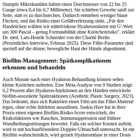
Stumpfe Mikrokanülen haben einen Durchmesser von 22 bis 25
Gauge (etwa 0,4 bis 0,7 Millimeter). Sie schieben Gewebe sanft zur
Seite, statt es zu durchstechen. Dadurch entstehen weniger blaue
Flecken, und das Risiko einer Gefäßverletzung sinkt. „Für den
Handrücken wählen wir mittelviskose Hyaluronsäuren mit G'-Wert
um 300 Pascal – genug Formstabilität ohne Knötchenrisiko", erklärt
Dr. med. Lars-Henrik Schneider von der Charité Berlin
(Persönliches Interview, Februar 2025). Diese Filler-Parameter sind
speziell auf die dünne, bewegliche Haut der Hände abgestimmt.
Biofilm-Management: Spätkomplikationen
erkennen und behandeln
Auch Monate nach einer Hyaluron-Behandlung können selten
kleine Knötchen auftreten. Eine Meta-Analyse von 9 Studien zeigt:
0,2 Prozent aller Hyaluron-Injektionen an den Händen entwickeln
biofilm-assoziierte Spätreaktionen (Aesthetic Plastic Surgery, 2023).
Das bedeutet, dass sich Bakterien einen Film um das Filler-Material
legen, ohne echte Infektion auszulösen. Saskia Heer hat in ihrer
Praxis einen eigenen Biofilm-Risiko-Score entwickelt, der
Risikofaktoren wie Rauchen, Immunsuppression und frühere
Wundheilungsstörungen bewertet. Falls ein solcher Knoten auftritt,
wird er mit hochauflösendem Doppler-Ultraschall untersucht. Ist ein
Biofilm wahrscheinlich, wird gezielt Hyaluronidase in einer Dosis