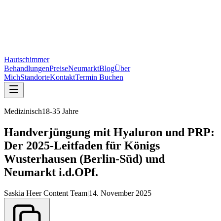
Neue Praxis:
Bahnhofstraße 15, 1. OG, 92318 Neumarkt
— Termine
rund um die Uhr online buchbar
Bahnhofstraße 15, Neumarkt
—
online buchbar
Hautschimmer
Behandlungen
Preise
Neumarkt
Blog
Über
Mich
Standorte
Kontakt
Termin Buchen
Medizinisch
18-35 Jahre
Handverjüngung mit Hyaluron und PRP:
Der 2025‑Leitfaden für Königs
Wusterhausen (Berlin‑Süd) und
Neumarkt i.d.OPf.
Saskia Heer Content Team
|
14. November 2025