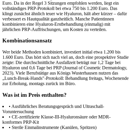
Euro. Da in der Regel 3 Sitzungen empfohlen werden, liegt ein
vollständiges PRP-Protokoll bei etwa 750 bis 1.200 Euro. Das
klingt zunächst ähnlich teuer wie Hyaluron, hält aber kürzer – dafür
verbessert es Hautqualität ganzheitlich. Manche Patientinnen
kombinieren eine Hyaluron-Erstbehandlung (einmalig) mit
jährlichen PRP-Auffrischungen, um Kosten zu verteilen.
Kombinationsansatz
Wer beide Methoden kombiniert, investiert initial etwa 1.200 bis
1.600 Euro. Das hört sich nach viel an, doch eine prospektive Studie
zeigte: Die durchschnittliche Ausfallzeit beträgt nur 1,2 Tage bei
Hyaluron und 0,6 Tage bei PRP (Journal of Cosmetic Dermatology,
2023). Viele Berufstätige aus Königs Wusterhausen nutzen das
„Lunch-Break-Hands"-Protokoll: Behandlung freitags, Wochenende
zur Erholung, montags zurück im Büro.
Was ist im Preis enthalten?
• Ausführliches Beratungsgespräch und Ultraschall-
Voruntersuchung
• CE-zertifizierte Klasse-III-Hyaluronsäure oder MDR-
konformes PRP-Kit
• Sterile Einmalinstrumente (Kanülen, Spritzen)