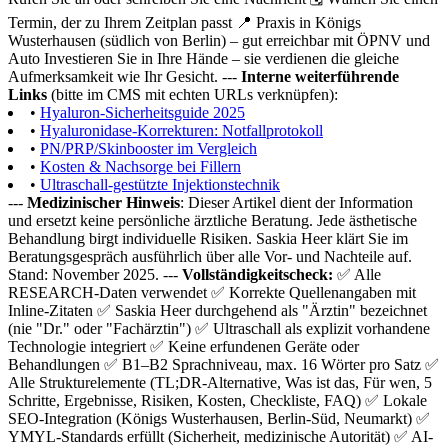
Termin, der zu Ihrem Zeitplan passt 📍 Praxis in Königs
Wusterhausen (südlich von Berlin) – gut erreichbar mit ÖPNV und
Auto Investieren Sie in Ihre Hände – sie verdienen die gleiche
Aufmerksamkeit wie Ihr Gesicht. ---
Interne weiterführende
Links
(bitte im CMS mit echten URLs verknüpfen):
•
Hyaluron-Sicherheitsguide 2025
•
Hyaluronidase-Korrekturen: Notfallprotokoll
•
PN/PRP/Skinbooster im Vergleich
•
Kosten & Nachsorge bei Fillern
•
Ultraschall-gestützte Injektionstechnik
---
Medizinischer Hinweis
: Dieser Artikel dient der Information
und ersetzt keine persönliche ärztliche Beratung. Jede ästhetische
Behandlung birgt individuelle Risiken. Saskia Heer klärt Sie im
Beratungsgespräch ausführlich über alle Vor- und Nachteile auf.
Stand: November 2025. ---
Vollständigkeitscheck:
✅ Alle
RESEARCH-Daten verwendet ✅ Korrekte Quellenangaben mit
Inline-Zitaten ✅ Saskia Heer durchgehend als "Ärztin" bezeichnet
(nie "Dr." oder "Fachärztin") ✅ Ultraschall als explizit vorhandene
Technologie integriert ✅ Keine erfundenen Geräte oder
Behandlungen ✅ B1–B2 Sprachniveau, max. 16 Wörter pro Satz ✅
Alle Strukturelemente (TL;DR-Alternative, Was ist das, Für wen, 5
Schritte, Ergebnisse, Risiken, Kosten, Checkliste, FAQ) ✅ Lokale
SEO-Integration (Königs Wusterhausen, Berlin-Süd, Neumarkt) ✅
YMYL-Standards erfüllt (Sicherheit, medizinische Autorität) ✅ AI-