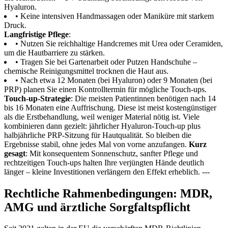
Hyaluron.
• Keine intensiven Handmassagen oder Maniküre mit starkem
Druck.
Langfristige Pflege
:
• Nutzen Sie reichhaltige Handcremes mit Urea oder Ceramiden,
um die Hautbarriere zu stärken.
• Tragen Sie bei Gartenarbeit oder Putzen Handschuhe –
chemische Reinigungsmittel trocknen die Haut aus.
• Nach etwa 12 Monaten (bei Hyaluron) oder 9 Monaten (bei
PRP) planen Sie einen Kontrolltermin für mögliche Touch-ups.
Touch-up-Strategie
: Die meisten Patientinnen benötigen nach 14
bis 16 Monaten eine Auffrischung. Diese ist meist kostengünstiger
als die Erstbehandlung, weil weniger Material nötig ist. Viele
kombinieren dann gezielt: jährlicher Hyaluron-Touch-up plus
halbjährliche PRP-Sitzung für Hautqualität. So bleiben die
Ergebnisse stabil, ohne jedes Mal von vorne anzufangen.
Kurz
gesagt
: Mit konsequentem Sonnenschutz, sanfter Pflege und
rechtzeitigen Touch-ups halten Ihre verjüngten Hände deutlich
länger – kleine Investitionen verlängern den Effekt erheblich. ---
Rechtliche Rahmenbedingungen: MDR,
AMG und ärztliche Sorgfaltspflicht