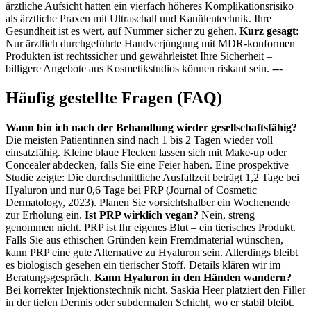
ärztliche Aufsicht hatten ein vierfach höheres Komplikationsrisiko
als ärztliche Praxen mit Ultraschall und Kanülentechnik. Ihre
Gesundheit ist es wert, auf Nummer sicher zu gehen.
Kurz gesagt
:
Nur ärztlich durchgeführte Handverjüngung mit MDR-konformen
Produkten ist rechtssicher und gewährleistet Ihre Sicherheit –
billigere Angebote aus Kosmetikstudios können riskant sein. ---
Häufig gestellte Fragen (FAQ)
Wann bin ich nach der Behandlung wieder gesellschaftsfähig?
Die meisten Patientinnen sind nach 1 bis 2 Tagen wieder voll
einsatzfähig. Kleine blaue Flecken lassen sich mit Make-up oder
Concealer abdecken, falls Sie eine Feier haben. Eine prospektive
Studie zeigte: Die durchschnittliche Ausfallzeit beträgt 1,2 Tage bei
Hyaluron und nur 0,6 Tage bei PRP (Journal of Cosmetic
Dermatology, 2023). Planen Sie vorsichtshalber ein Wochenende
zur Erholung ein.
Ist PRP wirklich vegan?
Nein, streng
genommen nicht. PRP ist Ihr eigenes Blut – ein tierisches Produkt.
Falls Sie aus ethischen Gründen kein Fremdmaterial wünschen,
kann PRP eine gute Alternative zu Hyaluron sein. Allerdings bleibt
es biologisch gesehen ein tierischer Stoff. Details klären wir im
Beratungsgespräch.
Kann Hyaluron in den Händen wandern?
Bei korrekter Injektionstechnik nicht. Saskia Heer platziert den Filler
in der tiefen Dermis oder subdermalen Schicht, wo er stabil bleibt.