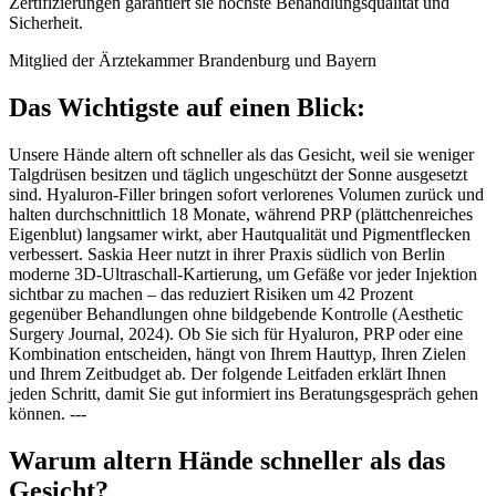
Zertifizierungen garantiert sie höchste Behandlungsqualität und
Sicherheit.
Mitglied der Ärztekammer Brandenburg und Bayern
Das Wichtigste auf einen Blick:
Unsere Hände altern oft schneller als das Gesicht, weil sie weniger
Talgdrüsen besitzen und täglich ungeschützt der Sonne ausgesetzt
sind. Hyaluron-Filler bringen sofort verlorenes Volumen zurück und
halten durchschnittlich 18 Monate, während PRP (plättchenreiches
Eigenblut) langsamer wirkt, aber Hautqualität und Pigmentflecken
verbessert. Saskia Heer nutzt in ihrer Praxis südlich von Berlin
moderne 3D-Ultraschall-Kartierung, um Gefäße vor jeder Injektion
sichtbar zu machen – das reduziert Risiken um 42 Prozent
gegenüber Behandlungen ohne bildgebende Kontrolle (Aesthetic
Surgery Journal, 2024). Ob Sie sich für Hyaluron, PRP oder eine
Kombination entscheiden, hängt von Ihrem Hauttyp, Ihren Zielen
und Ihrem Zeitbudget ab. Der folgende Leitfaden erklärt Ihnen
jeden Schritt, damit Sie gut informiert ins Beratungsgespräch gehen
können. ---
Warum altern Hände schneller als das
Gesicht?