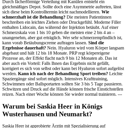
Durch fächerförmige Verteilung mit Kanülen entsteht ein
gleichmäßiges Depot. Sollte doch eine Asymmetrie auftreten, lässt
sich diese beim Kontrolltermin leicht nachmodellieren.
Wie
schmerzhaft ist die Behandlung?
Die meisten Patientinnen
beschreiben ein leichtes Ziehen oder Druckgefühl. Moderne Filler
enthalten Lidocain, das während der Injektion betäubt. Auf einer
Schmerzskala von 1 bis 10 geben die meisten eine 2 bis 4 an –
unangenehm, aber gut erträglich. Wer sehr schmerzempfindlich ist,
kann vorab Betäubungscreme auftragen lassen.
Sind die
Ergebnisse dauerhaft?
Nein. Hyaluron wird vom Körper langsam
abgebaut und hält 12 bis 18 Monate. PRP regt körpereigene
Prozesse an, der Effekt flacht nach 9 bis 12 Monaten ab. Das ist
aber auch ein Vorteil: Falls Ihnen das Ergebnis nicht gefällt,
korrigiert es sich von selbst oder kann bei Hyaluron sofort aufgelöst
werden.
Kann ich nach der Behandlung Sport treiben?
Leichte
Spaziergänge sind sofort möglich. Intensives Krafttraining,
Schwimmen oder Ballsportarten sollten Sie 3 bis 5 Tage pausieren.
Schwitzen und Druck auf die Hände können frische Einstichstellen
reizen. Nach einer Woche können Sie wieder normal trainieren. ---
Warum bei Saskia Heer in Königs
Wusterhausen und Neumarkt?
Saskia Heer ist approbierte Ärztin mit Spezialisierung auf