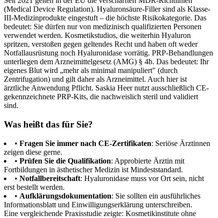
Seit 2021 gelten in der EU die verschärften MDR-Richtlinien
(Medical Device Regulation). Hyaluronsäure-Filler sind als Klasse-
III-Medizinprodukte eingestuft – die höchste Risikokategorie. Das
bedeutet: Sie dürfen nur von medizinisch qualifizierten Personen
verwendet werden. Kosmetikstudios, die weiterhin Hyaluron
spritzen, verstoßen gegen geltendes Recht und haben oft weder
Notfallausrüstung noch Hyaluronidase vorrätig. PRP-Behandlungen
unterliegen dem Arzneimittelgesetz (AMG) § 4b. Das bedeutet: Ihr
eigenes Blut wird „mehr als minimal manipuliert" (durch
Zentrifugation) und gilt daher als Arzneimittel. Auch hier ist
ärztliche Anwendung Pflicht. Saskia Heer nutzt ausschließlich CE-
gekennzeichnete PRP-Kits, die nachweislich steril und validiert
sind.
Was heißt das für Sie?
•
Fragen Sie immer nach CE-Zertifikaten
: Seriöse Ärztinnen
zeigen diese gerne.
•
Prüfen Sie die Qualifikation
: Approbierte Ärztin mit
Fortbildungen in ästhetischer Medizin ist Mindeststandard.
•
Notfallbereitschaft
: Hyaluronidase muss vor Ort sein, nicht
erst bestellt werden.
•
Aufklärungsdokumentation
: Sie sollten ein ausführliches
Informationsblatt und Einwilligungserklärung unterschreiben.
Eine vergleichende Praxisstudie zeigte: Kosmetikinstitute ohne