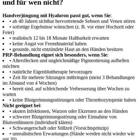
und für wen nicht?
Handverjüngung mit Hyaluron passt gut, wenn Sie
:
• ab 40 Jahren sichtbar hervortretende Sehnen und Venen stören
• sofortige Ergebnisse wünschen (z. B. vor einer Hochzeit oder
Feier)
• realistisch 12 bis 18 Monate Haltbarkeit erwarten
• keine Angst vor Fremdmaterial haben
• gesunde, nicht entzündete Haut an den Händen besitzen
PRP-Behandlung eignet sich besonders, wenn Sie
:
• Altersflecken und ungleichmäßige Pigmentierung aufhellen
möchten
• natürliche Eigenbluttherapie bevorzugen
• Zeit für mehrere Sitzungen mitbringen (meist 3 Behandlungen
im Abstand von 4 Wochen)
• bereit sind, auf schleichende Verbesserung über Wochen zu
warten
• keine Blutgerinnungsstörungen oder Thrombozytopenie haben
Nicht geeignet bei
:
• akuten Infektionen, Warzen oder Ekzemen an den Händen
• schwerer Blutgerinnungsstörung oder Einnahme von
Blutverdünnern (individuell klären)
• Schwangerschaft oder Stillzeit (Vorsichtsprinzip)
• unrealistischen Erwartungen (Hände werden nicht wieder wie
mit 20)