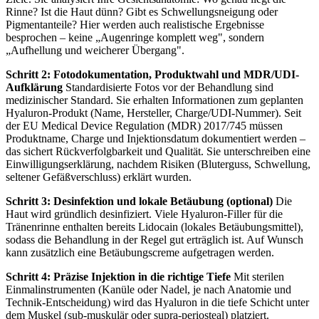
Rinne? Ist die Haut dünn? Gibt es Schwellungsneigung oder
Pigmentanteile? Hier werden auch realistische Ergebnisse
besprochen – keine „Augenringe komplett weg", sondern
„Aufhellung und weicherer Übergang".
Schritt 2: Fotodokumentation, Produktwahl und MDR/UDI-
Aufklärung
Standardisierte Fotos vor der Behandlung sind
medizinischer Standard. Sie erhalten Informationen zum geplanten
Hyaluron-Produkt (Name, Hersteller, Charge/UDI-Nummer). Seit
der EU Medical Device Regulation (MDR) 2017/745 müssen
Produktname, Charge und Injektionsdatum dokumentiert werden –
das sichert Rückverfolgbarkeit und Qualität. Sie unterschreiben eine
Einwilligungserklärung, nachdem Risiken (Bluterguss, Schwellung,
seltener Gefäßverschluss) erklärt wurden.
Schritt 3: Desinfektion und lokale Betäubung (optional)
Die
Haut wird gründlich desinfiziert. Viele Hyaluron-Filler für die
Tränenrinne enthalten bereits Lidocain (lokales Betäubungsmittel),
sodass die Behandlung in der Regel gut erträglich ist. Auf Wunsch
kann zusätzlich eine Betäubungscreme aufgetragen werden.
Schritt 4: Präzise Injektion in die richtige Tiefe
Mit sterilen
Einmalinstrumenten (Kanüle oder Nadel, je nach Anatomie und
Technik-Entscheidung) wird das Hyaluron in die tiefe Schicht unter
dem Muskel (sub-muskulär oder supra-periosteal) platziert.