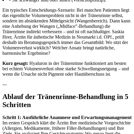
Ein typisches Entscheidungs-Szenario: Bei manchen Patienten liegt
das eigentliche Volumenproblem nicht in der Tränenrinne selbst,
sondern im absinkenden Mittelgesicht (Wangenbereich). Dann kann
eine Anhebung der Wangen („Midface"-Behandlung) die
Tränenrinne indirekt verbessern – und ist oft nachhaltiger. Saskia
Heer, Ärztin für ästhetische Medizin in Neumarkt i.d. OPf., prüft
deshalb im Beratungsgespräch immer das Gesamtbild: Wo sitzt der
Volumenverlust wirklich? Welcher Ansatz bringt natürliche,
harmonische Ergebnisse?
Kurz gesagt:
Hyaluron in der Tränenrinne funktioniert am besten
bei echtem Volumenverlust ohne starke Schwellungsneigung – und
wenn die Ursache nicht Pigment oder Hautüberschuss ist.
---
Ablauf der Tränenrinne-Behandlung in 5
Schritten
Schritt 1: Ausführliche Anamnese und Erwartungsmanagement
Im ersten Gespräch klärt die Ärztin Ihre medizinische Vorgeschichte
(Allergien, Medikamente, frühere Filler-Behandlungen) und Ihre
Ziele. Sie analysiert Ihre Gesichtsanatomie: Wo genau liegt die