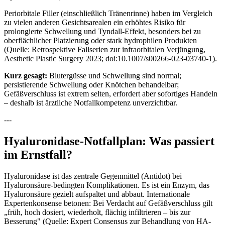
Periorbitale Filler (einschließlich Tränenrinne) haben im Vergleich
zu vielen anderen Gesichtsarealen ein erhöhtes Risiko für
prolongierte Schwellung und Tyndall-Effekt, besonders bei zu
oberflächlicher Platzierung oder stark hydrophilen Produkten
(Quelle: Retrospektive Fallserien zur infraorbitalen Verjüngung,
Aesthetic Plastic Surgery 2023; doi:10.1007/s00266-023-03740-1).
Kurz gesagt:
Blutergüsse und Schwellung sind normal;
persistierende Schwellung oder Knötchen behandelbar;
Gefäßverschluss ist extrem selten, erfordert aber sofortiges Handeln
– deshalb ist ärztliche Notfallkompetenz unverzichtbar.
---
Hyaluronidase-Notfallplan: Was passiert
im Ernstfall?
Hyaluronidase ist das zentrale Gegenmittel (Antidot) bei
Hyaluronsäure-bedingten Komplikationen. Es ist ein Enzym, das
Hyaluronsäure gezielt aufspaltet und abbaut. Internationale
Expertenkonsense betonen: Bei Verdacht auf Gefäßverschluss gilt
„früh, hoch dosiert, wiederholt, flächig infiltrieren – bis zur
Besserung" (Quelle: Expert Consensus zur Behandlung von HA-