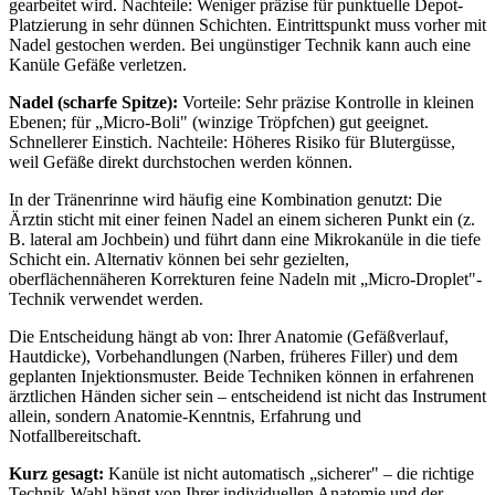
gearbeitet wird. Nachteile: Weniger präzise für punktuelle Depot-
Platzierung in sehr dünnen Schichten. Eintrittspunkt muss vorher mit
Nadel gestochen werden. Bei ungünstiger Technik kann auch eine
Kanüle Gefäße verletzen.
Nadel (scharfe Spitze):
Vorteile: Sehr präzise Kontrolle in kleinen
Ebenen; für „Micro-Boli" (winzige Tröpfchen) gut geeignet.
Schnellerer Einstich. Nachteile: Höheres Risiko für Blutergüsse,
weil Gefäße direkt durchstochen werden können.
In der Tränenrinne wird häufig eine Kombination genutzt: Die
Ärztin sticht mit einer feinen Nadel an einem sicheren Punkt ein (z.
B. lateral am Jochbein) und führt dann eine Mikrokanüle in die tiefe
Schicht ein. Alternativ können bei sehr gezielten,
oberflächennäheren Korrekturen feine Nadeln mit „Micro-Droplet"-
Technik verwendet werden.
Die Entscheidung hängt ab von: Ihrer Anatomie (Gefäßverlauf,
Hautdicke), Vorbehandlungen (Narben, früheres Filler) und dem
geplanten Injektionsmuster. Beide Techniken können in erfahrenen
ärztlichen Händen sicher sein – entscheidend ist nicht das Instrument
allein, sondern Anatomie-Kenntnis, Erfahrung und
Notfallbereitschaft.
Kurz gesagt:
Kanüle ist nicht automatisch „sicherer" – die richtige
Technik-Wahl hängt von Ihrer individuellen Anatomie und der