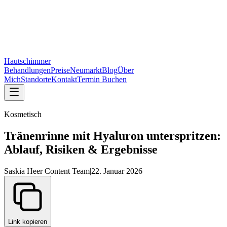
Neue Praxis:
Bahnhofstraße 15, 1. OG, 92318 Neumarkt
— Termine
rund um die Uhr online buchbar
Bahnhofstraße 15, Neumarkt
—
online buchbar
Hautschimmer
Behandlungen
Preise
Neumarkt
Blog
Über
Mich
Standorte
Kontakt
Termin Buchen
Kosmetisch
Tränenrinne mit Hyaluron unterspritzen:
Ablauf, Risiken & Ergebnisse
Saskia Heer Content Team
|
22. Januar 2026
Link kopieren