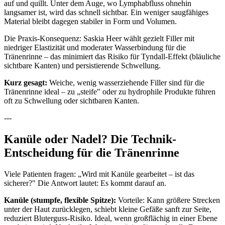
auf und quillt. Unter dem Auge, wo Lymphabfluss ohnehin
langsamer ist, wird das schnell sichtbar. Ein weniger saugfähiges
Material bleibt dagegen stabiler in Form und Volumen.
Die Praxis-Konsequenz: Saskia Heer wählt gezielt Filler mit
niedriger Elastizität und moderater Wasserbindung für die
Tränenrinne – das minimiert das Risiko für Tyndall-Effekt (bläuliche
sichtbare Kanten) und persistierende Schwellung.
Kurz gesagt:
Weiche, wenig wasserziehende Filler sind für die
Tränenrinne ideal – zu „steife" oder zu hydrophile Produkte führen
oft zu Schwellung oder sichtbaren Kanten.
---
Kanüle oder Nadel? Die Technik-
Entscheidung für die Tränenrinne
Viele Patienten fragen: „Wird mit Kanüle gearbeitet – ist das
sicherer?" Die Antwort lautet: Es kommt darauf an.
Kanüle (stumpfe, flexible Spitze):
Vorteile: Kann größere Strecken
unter der Haut zurücklegen, schiebt kleine Gefäße sanft zur Seite,
reduziert Bluterguss-Risiko. Ideal, wenn großflächig in einer Ebene