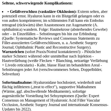
Seltene, schwerwiegende Komplikationen:
•
Gefäßverschluss (vaskuläre Okklusion):
Extrem selten, aber
potenziell ernst. Hyaluron kann in ein Blutgefäß gelangen oder es
von außen komprimieren; im schlimmsten Fall kann ein Embolus
retrograd (rückwärts) über Anastomosen zur Augenarterie (A.
ophthalmica) wandern. Folge: Hautnekrose (absterbendes Gewebe)
oder – in Einzelfällen – Sehstörungen bis hin zur Erblindung
(Quelle: Systematische Reviews und Consensus Statements zu
Filler-assoziierten Gefäßverschlüssen, u. a. Aesthetic Surgery
Journal; Ophthalmic Plastic and Reconstructive Surgery).
Warnzeichen
(sofort Praxis/Notruf kontaktieren!): - Plötzlicher
starker Schmerz während oder unmittelbar nach Injektion -
Hautverfärbung (weiße Flecken = Blanching, netzartige Verfärbung
= Livedo reticularis) - Kalte, blasse Haut im behandelten Areal -
Sehstörungen jeder Art (verschwommenes Sehen, Doppelbilder,
Sehverlust)
Sofortmaßnahme:
Hyaluronidase hochdosiert, wiederholt und
flächig infiltrieren („treat to effect"), supportive Maßnahmen
(Wärme, ggf. abschwellende Medikamente), sofortige
augenärztliche Vorstellung bei Sehsymptomen (Quelle: Expert
Consensus on Management of Hyaluronic Acid Filler Vascular
Occlusion, Aesthetic Surgery Journal und internationale Konsensus-
Updates bis 2022).