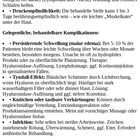
Schlafen helfen.
•
Druckempfindlichkeit:
Die behandelte Stelle kann 1 bis 3
Tage berührungsempfindlich sein – wie ein leichter „Muskelkater"
unter der Haut.
Gelegentliche, behandelbare Komplikationen:
•
Persistierende Schwellung (malar edema):
Bei 5–10 % der
Patienten bleibt eine leichte Schwellung über Wochen oder Monate
bestehen, besonders morgens. Ursache ist oft zu hydrophiles
Produkt oder zu oberflächliche Platzierung. Therapie:
Hyaluronidase-Auflösung, Lymphdrainage, ggf. Kortisoninjektion
in spezialisierten Fällen.
•
Tyndall-Effekt:
Bläulicher Schimmer durch Lichtbrechung,
wenn Hyaluron zu oberflächlich liegt. Häufiger bei stark
wasserhaltigem Filler oder sehr dünner Haut. Lösung:
Hyaluronidase-Auflösung und ggf. tiefere Korrektur.
•
Knötchen oder tastbare Verhärtungen:
Können durch
ungleichmäßige Verteilung, Entzündungsreaktion oder
Produktansammlung entstehen. Meist mit vorsichtiger Massage oder
Hyaluronidase lösbar.
•
Infektion:
Sehr selten bei steriler Arbeitsweise. Zeichen:
zunehmende Rötung, Überwärmung, Schmerz, ggf. Eiter. Erfordert
antibiotische Behandlung.