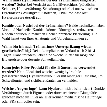
Wann muss Hyaluronidase bei der Tränenrinne eingesetzt
werden?
Sofort bei Verdacht auf Gefäßverschluss (plötzlicher
Schmerz, Hautverfärbung, Sehstörung) oder bei unerwünschten
Ergebnissen (Wulstigkeit, Knötchen). Hyaluronidase löst
Hyaluronsäure gezielt auf.
Kanüle oder Nadel bei der Tränenrinne?
Beide Techniken haben
Vor- und Nachteile. Kanülen können Blutergüsse reduzieren,
Nadeln erlauben in manchen Ebenen präzisere Platzierung. Die
Wahl hängt von Ihrer Anatomie und Vorbehandlungen ab.
Wann bin ich nach Tränenrinne-Unterspritzung wieder
gesellschaftsfähig?
Bei unkompliziertem Verlauf nach 2 bis 4
Tagen. Plane trotzdem lieber eine Woche Puffer für mögliche
Blutergüsse oder dezente Schwellung ein.
Kann jedes Filler-Produkt für die Tränenrinne verwendet
werden?
Nein. Ideal sind weiche, wenig hydrophile
(wasserziehende) Hyaluronsäure-Filler mit niedriger Elastizität, um
Schwellungen und sichtbare Kanten zu vermeiden.
Welche „Augenringe" kann Hyaluron nicht behandeln?
Dunkle
Verfärbungen durch Pigment oder durchscheinende Blutgefäße
sprechen nicht auf Filler an. Hier können medizinische Hautpflege
oder PRP sinnvoller sein.