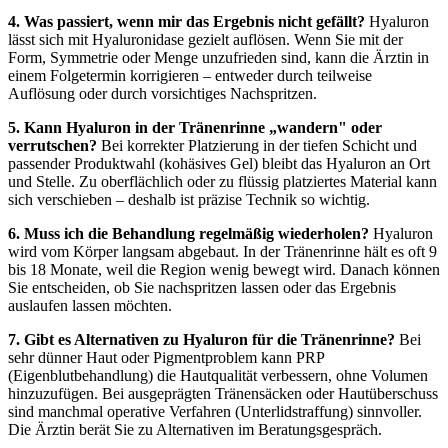
4. Was passiert, wenn mir das Ergebnis nicht gefällt?
Hyaluron
lässt sich mit Hyaluronidase gezielt auflösen. Wenn Sie mit der
Form, Symmetrie oder Menge unzufrieden sind, kann die Ärztin in
einem Folgetermin korrigieren – entweder durch teilweise
Auflösung oder durch vorsichtiges Nachspritzen.
5. Kann Hyaluron in der Tränenrinne „wandern" oder
verrutschen?
Bei korrekter Platzierung in der tiefen Schicht und
passender Produktwahl (kohäsives Gel) bleibt das Hyaluron an Ort
und Stelle. Zu oberflächlich oder zu flüssig platziertes Material kann
sich verschieben – deshalb ist präzise Technik so wichtig.
6. Muss ich die Behandlung regelmäßig wiederholen?
Hyaluron
wird vom Körper langsam abgebaut. In der Tränenrinne hält es oft 9
bis 18 Monate, weil die Region wenig bewegt wird. Danach können
Sie entscheiden, ob Sie nachspritzen lassen oder das Ergebnis
auslaufen lassen möchten.
7. Gibt es Alternativen zu Hyaluron für die Tränenrinne?
Bei
sehr dünner Haut oder Pigmentproblem kann PRP
(Eigenblutbehandlung) die Hautqualität verbessern, ohne Volumen
hinzuzufügen. Bei ausgeprägten Tränensäcken oder Hautüberschuss
sind manchmal operative Verfahren (Unterlidstraffung) sinnvoller.
Die Ärztin berät Sie zu Alternativen im Beratungsgespräch.