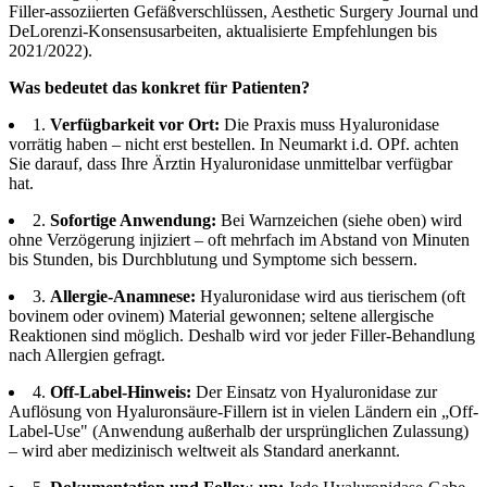
Filler-assoziierten Gefäßverschlüssen, Aesthetic Surgery Journal und
DeLorenzi-Konsensusarbeiten, aktualisierte Empfehlungen bis
2021/2022).
Was bedeutet das konkret für Patienten?
1.
Verfügbarkeit vor Ort:
Die Praxis muss Hyaluronidase
vorrätig haben – nicht erst bestellen. In Neumarkt i.d. OPf. achten
Sie darauf, dass Ihre Ärztin Hyaluronidase unmittelbar verfügbar
hat.
2.
Sofortige Anwendung:
Bei Warnzeichen (siehe oben) wird
ohne Verzögerung injiziert – oft mehrfach im Abstand von Minuten
bis Stunden, bis Durchblutung und Symptome sich bessern.
3.
Allergie-Anamnese:
Hyaluronidase wird aus tierischem (oft
bovinem oder ovinem) Material gewonnen; seltene allergische
Reaktionen sind möglich. Deshalb wird vor jeder Filler-Behandlung
nach Allergien gefragt.
4.
Off-Label-Hinweis:
Der Einsatz von Hyaluronidase zur
Auflösung von Hyaluronsäure-Fillern ist in vielen Ländern ein „Off-
Label-Use" (Anwendung außerhalb der ursprünglichen Zulassung)
– wird aber medizinisch weltweit als Standard anerkannt.