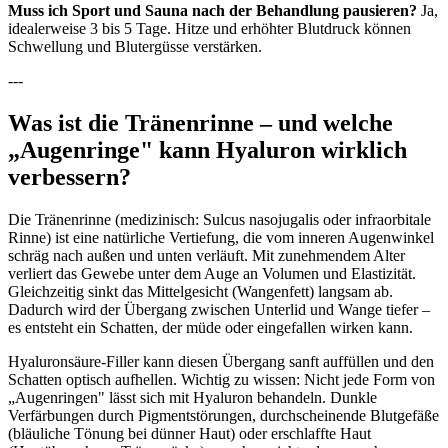
Muss ich Sport und Sauna nach der Behandlung pausieren?
Ja,
idealerweise 3 bis 5 Tage. Hitze und erhöhter Blutdruck können
Schwellung und Blutergüsse verstärken.
---
Was ist die Tränenrinne – und welche
„Augenringe" kann Hyaluron wirklich
verbessern?
Die Tränenrinne (medizinisch: Sulcus nasojugalis oder infraorbitale
Rinne) ist eine natürliche Vertiefung, die vom inneren Augenwinkel
schräg nach außen und unten verläuft. Mit zunehmendem Alter
verliert das Gewebe unter dem Auge an Volumen und Elastizität.
Gleichzeitig sinkt das Mittelgesicht (Wangenfett) langsam ab.
Dadurch wird der Übergang zwischen Unterlid und Wange tiefer –
es entsteht ein Schatten, der müde oder eingefallen wirken kann.
Hyaluronsäure-Filler kann diesen Übergang sanft auffüllen und den
Schatten optisch aufhellen. Wichtig zu wissen: Nicht jede Form von
„Augenringen" lässt sich mit Hyaluron behandeln. Dunkle
Verfärbungen durch Pigmentstörungen, durchscheinende Blutgefäße
(bläuliche Tönung bei dünner Haut) oder erschlaffte Haut