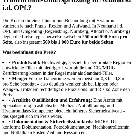
i.d. OPf.?
Die Kosten für eine Tränenrinne-Behandlung mit Hyaluron
variieren je nach Praxis, Region und Aufwand. In Neumarkt i.d.
OPf. und Umgebung (Regensburg, Nürnberg, Altdorf b. Nürnberg)
liegen die Preise typischerweise zwischen
250 und 500 Euro pro
Seite
, also insgesamt
500 bis 1.000 Euro für beide Seiten
.
Was beeinflusst den Preis?
•
Produktwahl:
Hochwertige, speziell für periorbitale Regionen
entwickelte Filler mit niedriger Hydrophilie und CE-/MDR-
Zertifizierung kosten in der Regel mehr als Standard-Filler.
•
Menge:
Für die Tränenrinne werden meist nur 0,3 bis 0,8 ml
pro Seite benötigt – also deutlich weniger als bei Lippen oder
Wangen. Trotzdem rechtfertigt die Präzisions- und Risiko-Zone den
Preis.
•
Ärztliche Qualifikation und Erfahrung:
Eine Ärztin mit
Spezialisierung in ästhetischer Medizin, Notfalltraining und
Hyaluronidase-Kompetenz bietet ein höheres Sicherheitsniveau –
das spiegelt sich im Preis wider.
•
Dokumentation & Sicherheitsstandards:
MDR/UDI-
konforme Dokumentation, Fotodokumentation, Nachkontrolltermin
und Notfallplan kosten Zeit und Ressourcen.