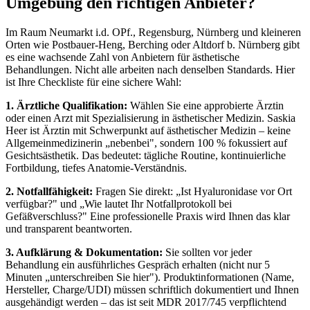
Umgebung den richtigen Anbieter?
Im Raum Neumarkt i.d. OPf., Regensburg, Nürnberg und kleineren
Orten wie Postbauer-Heng, Berching oder Altdorf b. Nürnberg gibt
es eine wachsende Zahl von Anbietern für ästhetische
Behandlungen. Nicht alle arbeiten nach denselben Standards. Hier
ist Ihre Checkliste für eine sichere Wahl:
1. Ärztliche Qualifikation:
Wählen Sie eine approbierte Ärztin
oder einen Arzt mit Spezialisierung in ästhetischer Medizin. Saskia
Heer ist Ärztin mit Schwerpunkt auf ästhetischer Medizin – keine
Allgemeinmedizinerin „nebenbei", sondern 100 % fokussiert auf
Gesichtsästhetik. Das bedeutet: tägliche Routine, kontinuierliche
Fortbildung, tiefes Anatomie-Verständnis.
2. Notfallfähigkeit:
Fragen Sie direkt: „Ist Hyaluronidase vor Ort
verfügbar?" und „Wie lautet Ihr Notfallprotokoll bei
Gefäßverschluss?" Eine professionelle Praxis wird Ihnen das klar
und transparent beantworten.
3. Aufklärung & Dokumentation:
Sie sollten vor jeder
Behandlung ein ausführliches Gespräch erhalten (nicht nur 5
Minuten „unterschreiben Sie hier"). Produktinformationen (Name,
Hersteller, Charge/UDI) müssen schriftlich dokumentiert und Ihnen
ausgehändigt werden – das ist seit MDR 2017/745 verpflichtend