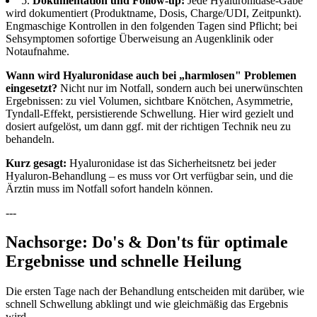
5.
Dokumentation und Follow-up:
Jede Hyaluronidase-Gabe
wird dokumentiert (Produktname, Dosis, Charge/UDI, Zeitpunkt).
Engmaschige Kontrollen in den folgenden Tagen sind Pflicht; bei
Sehsymptomen sofortige Überweisung an Augenklinik oder
Notaufnahme.
Wann wird Hyaluronidase auch bei „harmlosen" Problemen
eingesetzt?
Nicht nur im Notfall, sondern auch bei unerwünschten
Ergebnissen: zu viel Volumen, sichtbare Knötchen, Asymmetrie,
Tyndall-Effekt, persistierende Schwellung. Hier wird gezielt und
dosiert aufgelöst, um dann ggf. mit der richtigen Technik neu zu
behandeln.
Kurz gesagt:
Hyaluronidase ist das Sicherheitsnetz bei jeder
Hyaluron-Behandlung – es muss vor Ort verfügbar sein, und die
Ärztin muss im Notfall sofort handeln können.
---
Nachsorge: Do's & Don'ts für optimale
Ergebnisse und schnelle Heilung
Die ersten Tage nach der Behandlung entscheiden mit darüber, wie
schnell Schwellung abklingt und wie gleichmäßig das Ergebnis
wird.