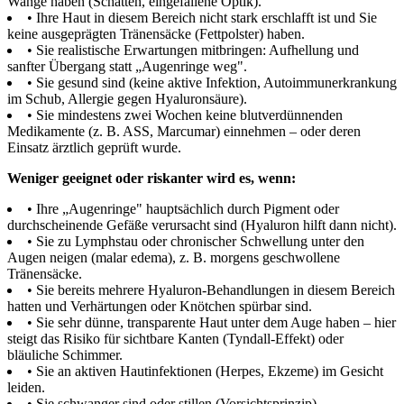
Wange haben (Schatten, eingefallene Optik).
• Ihre Haut in diesem Bereich nicht stark erschlafft ist und Sie
keine ausgeprägten Tränensäcke (Fettpolster) haben.
• Sie realistische Erwartungen mitbringen: Aufhellung und
sanfter Übergang statt „Augenringe weg".
• Sie gesund sind (keine aktive Infektion, Autoimmunerkrankung
im Schub, Allergie gegen Hyaluronsäure).
• Sie mindestens zwei Wochen keine blutverdünnenden
Medikamente (z. B. ASS, Marcumar) einnehmen – oder deren
Einsatz ärztlich geprüft wurde.
Weniger geeignet oder riskanter wird es, wenn:
• Ihre „Augenringe" hauptsächlich durch Pigment oder
durchscheinende Gefäße verursacht sind (Hyaluron hilft dann nicht).
• Sie zu Lymphstau oder chronischer Schwellung unter den
Augen neigen (malar edema), z. B. morgens geschwollene
Tränensäcke.
• Sie bereits mehrere Hyaluron-Behandlungen in diesem Bereich
hatten und Verhärtungen oder Knötchen spürbar sind.
• Sie sehr dünne, transparente Haut unter dem Auge haben – hier
steigt das Risiko für sichtbare Kanten (Tyndall-Effekt) oder
bläuliche Schimmer.
• Sie an aktiven Hautinfektionen (Herpes, Ekzeme) im Gesicht
leiden.
• Sie schwanger sind oder stillen (Vorsichtsprinzip).