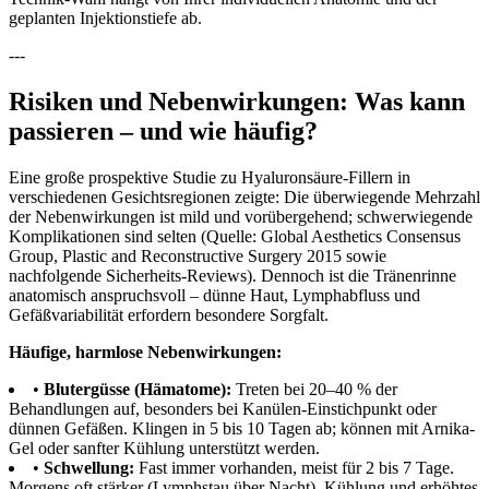
geplanten Injektionstiefe ab.
---
Risiken und Nebenwirkungen: Was kann
passieren – und wie häufig?
Eine große prospektive Studie zu Hyaluronsäure-Fillern in
verschiedenen Gesichtsregionen zeigte: Die überwiegende Mehrzahl
der Nebenwirkungen ist mild und vorübergehend; schwerwiegende
Komplikationen sind selten (Quelle: Global Aesthetics Consensus
Group, Plastic and Reconstructive Surgery 2015 sowie
nachfolgende Sicherheits-Reviews). Dennoch ist die Tränenrinne
anatomisch anspruchsvoll – dünne Haut, Lymphabfluss und
Gefäßvariabilität erfordern besondere Sorgfalt.
Häufige, harmlose Nebenwirkungen:
•
Blutergüsse (Hämatome):
Treten bei 20–40 % der
Behandlungen auf, besonders bei Kanülen-Einstichpunkt oder
dünnen Gefäßen. Klingen in 5 bis 10 Tagen ab; können mit Arnika-
Gel oder sanfter Kühlung unterstützt werden.
•
Schwellung:
Fast immer vorhanden, meist für 2 bis 7 Tage.
Morgens oft stärker (Lymphstau über Nacht). Kühlung und erhöhtes