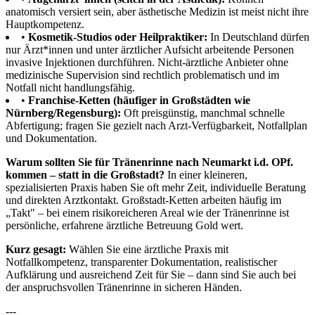
anatomisch versiert sein, aber ästhetische Medizin ist meist nicht ihre
Hauptkompetenz.
•
Kosmetik-Studios oder Heilpraktiker:
In Deutschland dürfen
nur Ärzt*innen und unter ärztlicher Aufsicht arbeitende Personen
invasive Injektionen durchführen. Nicht-ärztliche Anbieter ohne
medizinische Supervision sind rechtlich problematisch und im
Notfall nicht handlungsfähig.
•
Franchise-Ketten (häufiger in Großstädten wie
Nürnberg/Regensburg):
Oft preisgünstig, manchmal schnelle
Abfertigung; fragen Sie gezielt nach Arzt-Verfügbarkeit, Notfallplan
und Dokumentation.
Warum sollten Sie für Tränenrinne nach Neumarkt i.d. OPf.
kommen – statt in die Großstadt?
In einer kleineren,
spezialisierten Praxis haben Sie oft mehr Zeit, individuelle Beratung
und direkten Arztkontakt. Großstadt-Ketten arbeiten häufig im
„Takt" – bei einem risikoreicheren Areal wie der Tränenrinne ist
persönliche, erfahrene ärztliche Betreuung Gold wert.
Kurz gesagt:
Wählen Sie eine ärztliche Praxis mit
Notfallkompetenz, transparenter Dokumentation, realistischer
Aufklärung und ausreichend Zeit für Sie – dann sind Sie auch bei
der anspruchsvollen Tränenrinne in sicheren Händen.
---