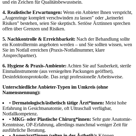
und ein Zeichen für Qualitätsbewusstsein.
4. Realistische Erwartungen:
Wenn ein Anbieter Ihnen verspricht,
„Augenringe komplett verschwinden zu lassen" oder „keinerlei
Risiken" bestehen, seien Sie skeptisch. Seriöse Ärztinnen sprechen
offen über Grenzen und Risiken.
5. Nachkontrolle & Erreichbarkeit:
Nach der Behandlung sollte
ein Kontrolltermin angeboten werden – und Sie sollten wissen, wen
Sie im Notfall erreichen (Praxis-Notfallnummer, klare
Ansprechpartner).
6. Hygiene & Praxis-Ambiente:
Achten Sie auf Sauberkeit, sterile
Einmalinstrumente (aus versiegelten Packungen geöffnet),
Desinfektionsprotokolle. Das zeigt professionelle Arbeitsweise.
Unterschiedliche Anbieter-Typen im Umkreis (ohne
Namensnennung):
•
Dermatologisch/ästhetisch tätige Ärzt*innen:
Meist hohe
Erfahrung in Gesichtsanatomie, oft Ultraschall verfügbar,
Notfallkompetenz.
•
MKG- oder Plastische Chirurg*innen:
Sehr gute Anatomie-
Kenntnisse, OP-Erfahrung, allerdings manchmal weniger Zeit für
ausführliche Beratung.
•
Augenärzt*innen (selten in der Ästhetik):
Können