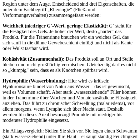
Region unter dem Auge. Entscheidend sind drei Eigenschaften, die
unter dem Fachbegriff „Rheologie" (Fließ- und
Verformungsverhalten) zusammengefasst werden:
Weichheit (niedriger G′-Wert, geringe Elastizität):
G′ steht für
die Festigkeit des Gels. Je höher der Wert, desto „härter" das
Produkt. Für die Tränenrinne brauchen wir ein weiches Gel, das
sich sanft in die dünne Gewebeschicht einfügt und nicht als Kante
oder Wulst tastbar wird.
Kohäsivität (Zusammenhalt):
Das Produkt soll an Ort und Stelle
bleiben und nicht großflächig verrutschen. Gleichzeitig darf es nicht
so „klumpig" sein, dass es als Knötchen spürbar wird.
Hydrophilie (Wasserbindung):
Hier wird es kritisch:
Hyaluronsäure bindet von Natur aus Wasser – das ist gewünscht,
weil es Volumen schafft. Aber stark „wasserziehende" Filler können
in der Tränenrinne über Wochen und Monate zusätzliche Flüssigkeit
anziehen. Das führt zu chronischer Schwellung (malar edema), vor
allem morgens, wenn Lymphe sich über Nacht staut. Deshalb
werden für dieses Areal bevorzugt Produkte mit niedriger bis
moderater Hydrophilie eingesetzt.
Ein Alltagsvergleich: Stellen Sie sich vor, Sie legen einen Schwamm
(stark wasserziehend) unter Ihre Haut – er saugt ständig Feuchtigkeit