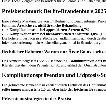
Diese Technik eignet sich besonders für Millennials und Patienten, d
Preisbenchmark Berlin-Brandenburg 202
Eine aktuelle Marktanalyse von 14 Berliner und Brandenburger Prax
Faktoren:
Ärztliche vs. nicht-ärztliche Behandlung:
•
Komplikationsrate bei approbierten Ärzten: 0,7%
•
Komplikationsrate bei nicht-ärztlichen Anbietern: 3,8%
(DGÄ
Die höhere Investition in ärztliche Behandlung zahlt sich durch deutli
Injektionskartierung – ein Alleinstellungsmerkmal in Brandenburg.
Rechtlicher Rahmen: Warum nur Ärzte Botox spritze
Das Arzneimittelgesetz (AMG) ist eindeutig:
Botulinumtoxin darf n
Klarstellung dient dem Patientenschutz und erklärt den Qualitätsunte
Komplikationsprävention und Lidptosis-St
Die gefürchtete Brauenptosis entsteht durch Diffusion des Botulinu
sollte immer mindestens 1,5 cm oberhalb der höchsten Brauenpositi
Präventionsstrategien in der Praxis: