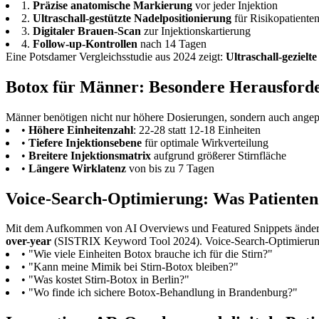
1.
Präzise anatomische Markierung
vor jeder Injektion
2.
Ultraschall-gestützte Nadelpositionierung
für Risikopatiente
3.
Digitaler Brauen-Scan
zur Injektionskartierung
4.
Follow-up-Kontrollen
nach 14 Tagen
Eine Potsdamer Vergleichsstudie aus 2024 zeigt:
Ultraschall-geziel
Botox für Männer: Besondere Herausford
Männer benötigen nicht nur höhere Dosierungen, sondern auch angepas
•
Höhere Einheitenzahl
: 22-28 statt 12-18 Einheiten
•
Tiefere Injektionsebene
für optimale Wirkverteilung
•
Breitere Injektionsmatrix
aufgrund größerer Stirnfläche
•
Längere Wirklatenz
von bis zu 7 Tagen
Voice-Search-Optimierung: Was Patienten
Mit dem Aufkommen von AI Overviews und Featured Snippets änder
over-year
(SISTRIX Keyword Tool 2024). Voice-Search-Optimierung
• "Wie viele Einheiten Botox brauche ich für die Stirn?"
• "Kann meine Mimik bei Stirn-Botox bleiben?"
• "Was kostet Stirn-Botox in Berlin?"
• "Wo finde ich sichere Botox-Behandlung in Brandenburg?"