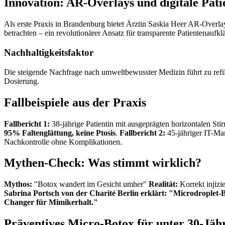
Innovation: AR-Overlays und digitale Pat
Als erste Praxis in Brandenburg bietet Ärztin Saskia Heer AR-Overla
betrachten – ein revolutionärer Ansatz für transparente Patientenaufkl
Nachhaltigkeitsfaktor
Die steigende Nachfrage nach umweltbewusster Medizin führt zu refi
Dosierung.
Fallbeispiele aus der Praxis
Fallbericht 1:
38-jährige Patientin mit ausgeprägten horizontalen Stir
95% Faltenglättung, keine Ptosis
.
Fallbericht 2:
45-jähriger IT-Ma
Nachkontrolle ohne Komplikationen.
Mythen-Check: Was stimmt wirklich?
Mythos:
"Botox wandert im Gesicht umher"
Realität:
Korrekt injizie
Sabrina Portsch von der Charité Berlin erklärt: "Microdroplet-Bo
Changer für Mimikerhalt."
Präventives Micro-Botox für unter 30-Jäh