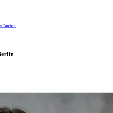
und um die Uhr online buchbar
Bahnhofstraße 15, Neumarkt
— online
in Buchen
Berlin