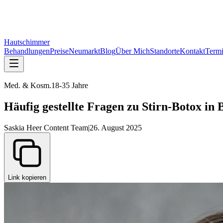
Neue Praxis:
Bahnhofstraße 15, 1. OG, 92318 Neumarkt
— Termine r
Hautschimmer
Behandlungen
Preise
Neumarkt
Blog
Über Mich
Standorte
Kontakt
Term
Med. & Kosm.
18-35 Jahre
Häufig gestellte Fragen zu Stirn-Botox in 
Saskia Heer Content Team
|
26. August 2025
Link kopieren