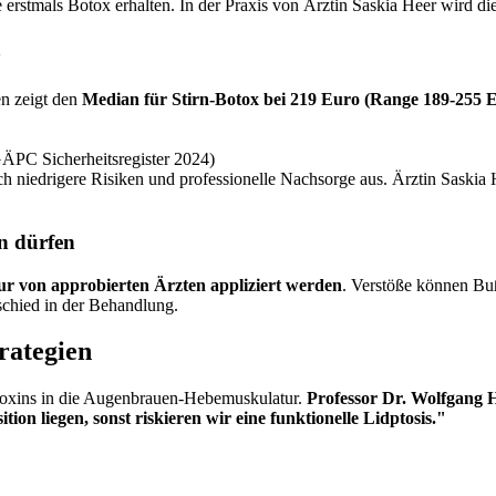
ie erstmals Botox erhalten. In der Praxis von Ärztin Saskia Heer wird
5
en zeigt den
Median für Stirn-Botox bei 219 Euro (Range 189-255 
PC Sicherheitsregister 2024)
ch niedrigere Risiken und professionelle Nachsorge aus. Ärztin Saskia H
n dürfen
ur von approbierten Ärzten appliziert werden
. Verstöße können Buß
rschied in der Behandlung.
rategien
mtoxins in die Augenbrauen-Hebemuskulatur.
Professor Dr. Wolfgang H
on liegen, sonst riskieren wir eine funktionelle Lidptosis."