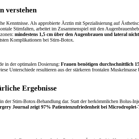
n verstehen
che Kenntnisse. Als approbierte Ärztin mit Spezialisierung auf Ästhet
rizontale Stirnfalten, arbeitet im Zusammenspiel mit den Augenbrauenh
tszonen:
mindestens 1,5 cm über den Augenbrauen und lateral nicht 
tsten Komplikationen bei Stirn-Botox.
ede in der optimalen Dosierung:
Frauen benötigen durchschnittlich 15
ese Unterschiede resultieren aus der stärkeren frontalen Muskelmasse b
ürliche Ergebnisse
in der Stirn-Botox-Behandlung dar. Statt der herkömmlichen Bolus-Inj
urgery Journal zeigt 97% Patientenzufriedenheit bei Microdroplet