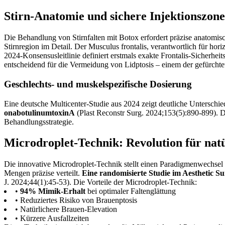
Stirn-Anatomie und sichere Injektionszone
Die Behandlung von Stirnfalten mit Botox erfordert präzise anatomis
Stirnregion im Detail. Der Musculus frontalis, verantwortlich für ho
2024-Konsensusleitlinie definiert erstmals exakte Frontalis-Sicherhei
entscheidend für die Vermeidung von Lidptosis – einem der gefürchte
Geschlechts- und muskelspezifische Dosierung
Eine deutsche Multicenter-Studie aus 2024 zeigt deutliche Unterschi
onabotulinumtoxinA
(Plast Reconstr Surg. 2024;153(5):890-899). Di
Behandlungsstrategie.
Microdroplet-Technik: Revolution für nat
Die innovative Microdroplet-Technik stellt einen Paradigmenwechsel 
Mengen präzise verteilt.
Eine randomisierte Studie im Aesthetic S
J. 2024;44(1):45-53). Die Vorteile der Microdroplet-Technik:
•
94% Mimik-Erhalt
bei optimaler Faltenglättung
• Reduziertes Risiko von Brauenptosis
• Natürlichere Brauen-Elevation
• Kürzere Ausfallzeiten